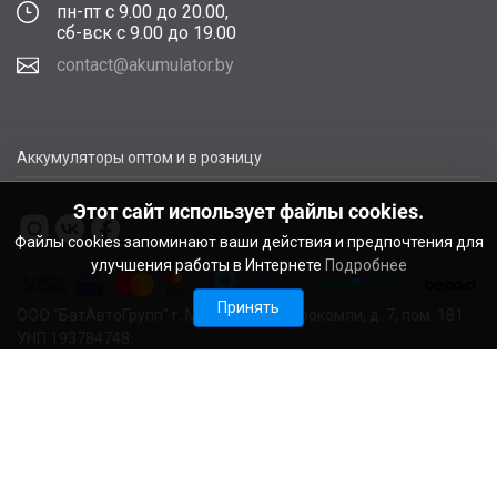
пн-пт с 9.00 до 20.00,
сб-вск с 9.00 до 19.00
contact@akumulator.by
Аккумуляторы оптом и в розницу
Этот сайт использует файлы cookies.
Файлы cookies запоминают ваши действия и предпочтения для
улучшения работы в Интернете
Подробнее
Принять
ООО "БатАвтоГрупп" г. Минск, ул. В. Сырокомли, д. 7, пом. 181
УНП 193784748.
Расчетный счет BY11ALFA30122F48260010270000 в ЗАО
"АЛЬФА-БАНК", г. Минск, ул. Сурганова, 43-47, код ALFABY2X
Свидетельство о регистрации выдано Мингорисполкомом
22.08.2024. Регистрационный номер в Торговом реестре
728029 от 19.09.2024