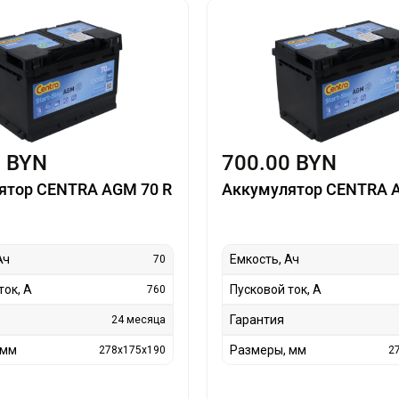
0 BYN
700.00 BYN
ятор CENTRA AGM 70 R
Аккумулятор CENTRA 
Ач
Емкость, Ач
70
ток, А
Пусковой ток, А
760
Гарантия
24 месяца
 мм
Размеры, мм
278x175x190
2