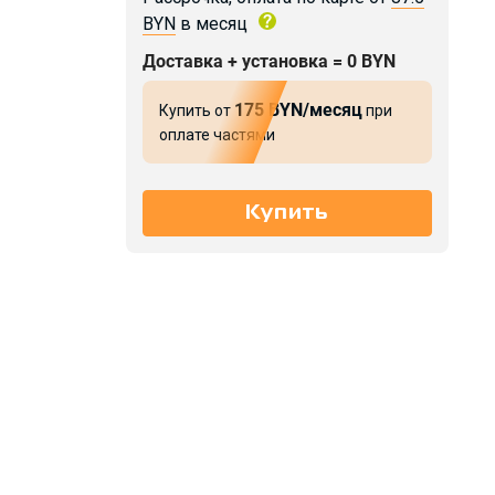
BYN
в месяц
Доставка + установка = 0 BYN
175 BYN/месяц
Купить от
при
оплате частями