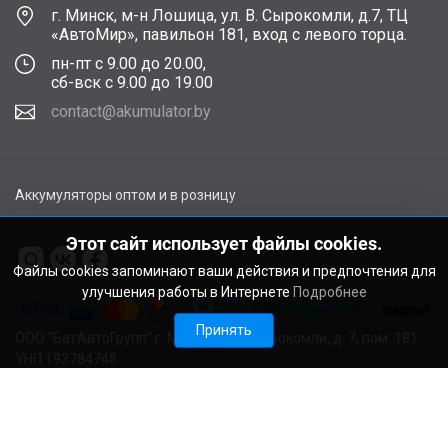
г. Минск, м-н Лошица, ул. В. Сырокомли, д.7, ТЦ
«АвтоМир», павильон 181, вход с левого торца.
пн-пт с 9.00 до 20.00,
сб-вск с 9.00 до 19.00
contact@akumulator.by
Аккумуляторы оптом и в розницу
Этот сайт использует файлы cookies.
Файлы cookies запоминают ваши действия и предпочтения для
улучшения работы в Интернете
Подробнее
Принять
ООО "БатАвтоГрупп" г. Минск, ул. В. Сырокомли, д. 7, пом. 181
УНП 193784748.
Расчетный счет BY11ALFA30122F48260010270000 в ЗАО
"АЛЬФА-БАНК", г. Минск, ул. Сурганова, 43-47, код ALFABY2X
Свидетельство о регистрации выдано Мингорисполкомом
22.08.2024. Регистрационный номер в Торговом реестре