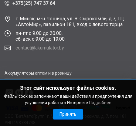
+375(25) 747 37 64
г. Минск, м-н Лошица, ул. В. Сырокомли, д.7, ТЦ
«АвтоМир», павильон 181, вход с левого торца.
пн-пт с 9.00 до 20.00,
сб-вск с 9.00 до 19.00
contact@akumulator.by
Аккумуляторы оптом и в розницу
Этот сайт использует файлы cookies.
Файлы cookies запоминают ваши действия и предпочтения для
улучшения работы в Интернете
Подробнее
Принять
ООО "БатАвтоГрупп" г. Минск, ул. В. Сырокомли, д. 7, пом. 181
УНП 193784748.
Расчетный счет BY11ALFA30122F48260010270000 в ЗАО
"АЛЬФА-БАНК", г. Минск, ул. Сурганова, 43-47, код ALFABY2X