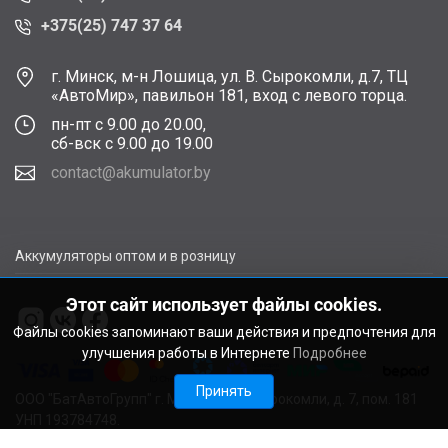
+375(25) 747 37 64
г. Минск, м-н Лошица, ул. В. Сырокомли, д.7, ТЦ
«АвтоМир», павильон 181, вход с левого торца.
пн-пт с 9.00 до 20.00,
сб-вск с 9.00 до 19.00
contact@akumulator.by
Аккумуляторы оптом и в розницу
Этот сайт использует файлы cookies.
Файлы cookies запоминают ваши действия и предпочтения для
улучшения работы в Интернете
Подробнее
Принять
ООО "БатАвтоГрупп" г. Минск, ул. В. Сырокомли, д. 7, пом. 181
УНП 193784748.
Расчетный счет BY11ALFA30122F48260010270000 в ЗАО