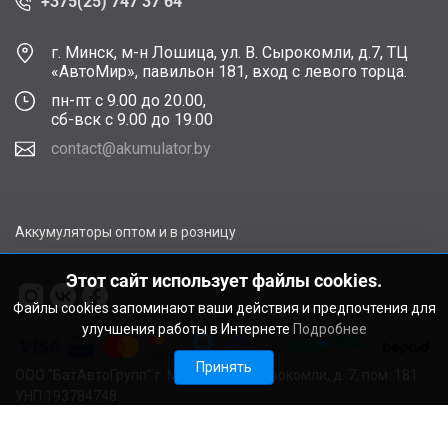
+375(25) 747 37 64
г. Минск, м-н Лошица, ул. В. Сырокомли, д.7, ТЦ
«АвтоМир», павильон 181, вход с левого торца.
пн-пт с 9.00 до 20.00,
сб-вск с 9.00 до 19.00
contact@akumulator.by
Аккумуляторы оптом и в розницу
Этот сайт использует файлы cookies.
Файлы cookies запоминают ваши действия и предпочтения для
улучшения работы в Интернете
Подробнее
Принять
ООО "БатАвтоГрупп" г. Минск, ул. В. Сырокомли, д. 7, пом. 181
УНП 193784748.
Расчетный счет BY11ALFA30122F48260010270000 в ЗАО
"АЛЬФА-БАНК", г. Минск, ул. Сурганова, 43-47, код ALFABY2X