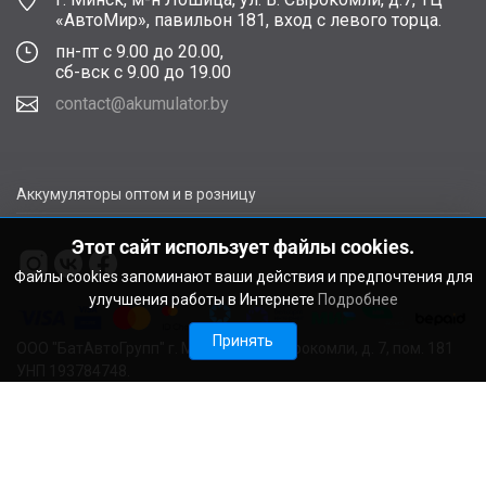
«АвтоМир», павильон 181, вход с левого торца.
пн-пт с 9.00 до 20.00,
сб-вск с 9.00 до 19.00
contact@akumulator.by
Аккумуляторы оптом и в розницу
Этот сайт использует файлы cookies.
Файлы cookies запоминают ваши действия и предпочтения для
улучшения работы в Интернете
Подробнее
Принять
ООО "БатАвтоГрупп" г. Минск, ул. В. Сырокомли, д. 7, пом. 181
УНП 193784748.
Расчетный счет BY11ALFA30122F48260010270000 в ЗАО
"АЛЬФА-БАНК", г. Минск, ул. Сурганова, 43-47, код ALFABY2X
Свидетельство о регистрации выдано Мингорисполкомом
22.08.2024. Регистрационный номер в Торговом реестре
728029 от 19.09.2024