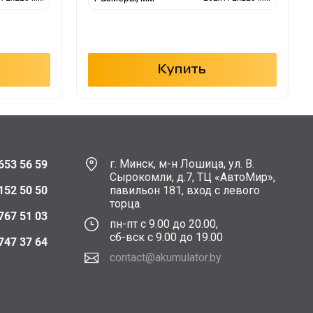
Купить
г. Минск, м-н Лошица, ул. В.
653 56 59
Сырокомли, д.7, ТЦ «АвтоМир»,
152 50 50
павильон 181, вход с левого
торца.
767 51 03
пн-пт с 9.00 до 20.00,
сб-вск с 9.00 до 19.00
747 37 64
contact@akumulator.by