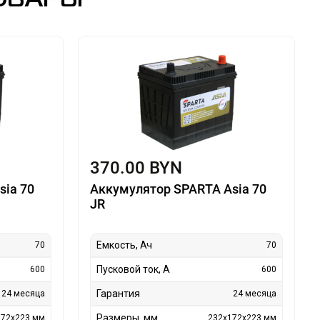
ОВАРЫ
370.00 BYN
sia 70
Аккумулятор SPARTA Asia 70
JR
Емкость, Ач
70
70
Пусковой ток, А
600
600
Гарантия
24 месяца
24 месяца
Размеры, мм
172х223 мм
232х172х223 мм