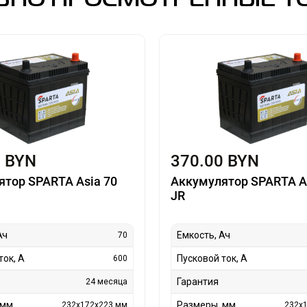
ВНО ПРОСМОТРЕННЫЕ Т
0 BYN
370.00 BYN
ятор SPARTA Asia 70
Аккумулятор SPARTA A
JR
Ач
Емкость, Ач
70
ток, А
Пусковой ток, А
600
Гарантия
24 месяца
 мм
Размеры, мм
232х172х223 мм
232х