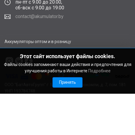
пн-пт с 9.00 до 20.00,
сб-вск с 9.00 до 19.00
contact@akumulator.by
Аккумуляторы оптом и в розницу
Этот сайт использует файлы cookies.
Файлы cookies запоминают ваши действия и предпочтения для
улучшения работы в Интернете
Подробнее
Принять
ООО "БатАвтоГрупп" г. Минск, ул. В. Сырокомли, д. 7, пом. 181
УНП 193784748.
Расчетный счет BY11ALFA30122F48260010270000 в ЗАО
"АЛЬФА-БАНК", г. Минск, ул. Сурганова, 43-47, код ALFABY2X
Свидетельство о регистрации выдано Мингорисполкомом
22.08.2024. Регистрационный номер в Торговом реестре
728029 от 19.09.2024