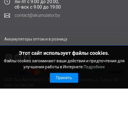
пн-пт с 9.00 до 20.00,
сб-вск с 9.00 до 19.00
contact@akumulator.by
Аккумуляторы оптом и в розницу
Этот сайт использует файлы cookies.
Файлы cookies запоминают ваши действия и предпочтения для
улучшения работы в Интернете
Подробнее
Принять
ООО "БатАвтоГрупп" г. Минск, ул. В. Сырокомли, д. 7, пом. 181
УНП 193784748.
Расчетный счет BY11ALFA30122F48260010270000 в ЗАО
"АЛЬФА-БАНК", г. Минск, ул. Сурганова, 43-47, код ALFABY2X
Свидетельство о регистрации выдано Мингорисполкомом
22.08.2024. Регистрационный номер в Торговом реестре
728029 от 19.09.2024